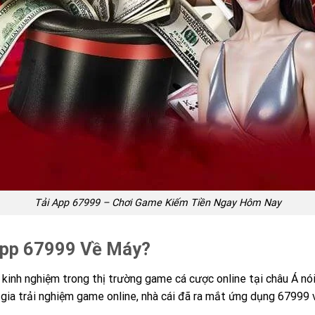
Tải App 67999 – Chơi Game Kiếm Tiền Ngay Hôm Nay
App 67999 Về Máy?
 kinh nghiệm trong thị trường game cá cược online tại châu Á nó
gia trải nghiệm game online, nhà cái đã ra mắt ứng dụng 67999 vớ