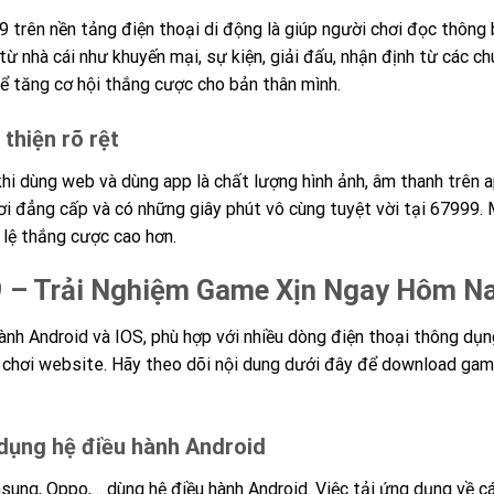
9 trên nền tảng điện thoại di động là giúp người chơi đọc thông 
từ nhà cái như khuyến mại, sự kiện, giải đấu, nhận định từ các ch
để tăng cơ hội thắng cược cho bản thân mình.
thiện rõ rệt
khi dùng web và dùng app là chất lượng hình ảnh, âm thanh trên 
ơi đẳng cấp và có những giây phút vô cùng tuyệt vời tại 67999. 
 lệ thắng cược cao hơn.
 – Trải Nghiệm Game Xịn Ngay Hôm N
nh Android và IOS, phù hợp với nhiều dòng điện thoại thông dụn
ải chơi website. Hãy theo dõi nội dung dưới đây để download gam
 dụng hệ điều hành Android
sung, Oppo,… dùng hệ điều hành Android. Việc tải ứng dụng về c