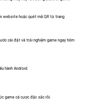
rên website hoặc quét mã QR từ trang
 bước cài đặt và trải nghiệm game ngay hôm
ều hành Android.
hức game cá cược đặc sắc rồi.