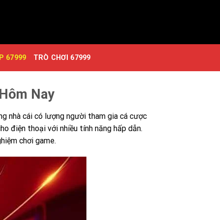
P 67999
TRÒ CHƠI 67999
 Hôm Nay
g nhà cái có lượng người tham gia cá cược
ho điện thoại với nhiều tính năng hấp dẫn.
nghiệm chơi game.