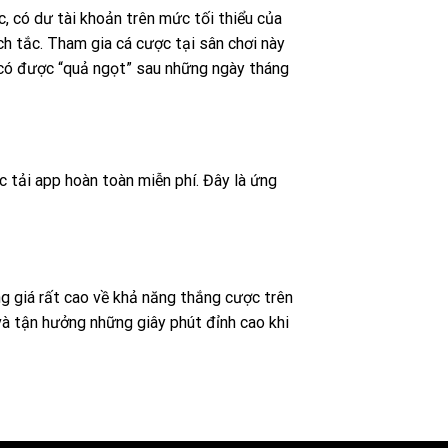
, có dư tài khoản trên mức tối thiểu của
ích tắc. Tham gia cá cược tại sân chơi này
 có được “quả ngọt” sau những ngày tháng
c tải app hoàn toàn miễn phí. Đây là ứng
g giá rất cao về khả năng thắng cược trên
và tận hưởng những giây phút đỉnh cao khi