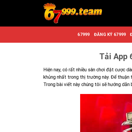
Bỏ
qua
nội
dung
67999
ĐĂNG KÝ 67999
Tải App
Hiện nay, có rất nhiều sân chơi đặt cược d
khủng nhất trong thị trường này. Để thuận 
Trong bài viết này chúng tôi sẽ hướng dẫn 