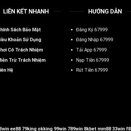
LIÊN KẾT NHANH
HƯỚNG DẪN
hính Sách Bảo Mật
Đăng Ký 67999
iều Khoản Sử Dụng
Đăng Nhập 67999
hơi Có Trách Nhiệm
Tải App 67999
iễn Trừ Trách Nhiệm
Nạp Tiền 67999
iên Hệ
Rút Tiền 67999
3win
ee88
79king
okking
99win
789win
8kbet
mm88
33win
f8