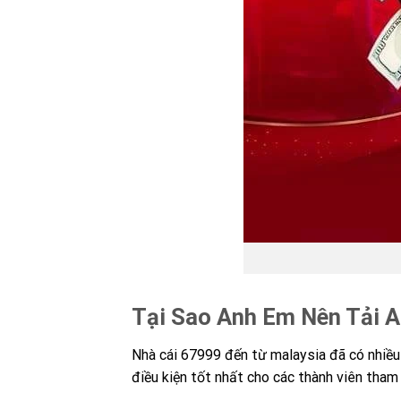
Tại Sao Anh Em Nên Tải 
Nhà cái 67999 đến từ malaysia đã có nhiều
điều kiện tốt nhất cho các thành viên tham 