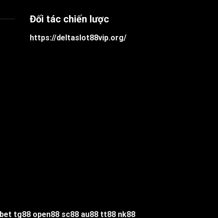
Đối tác chiến lược
https://deltaslot88vip.org/
bet
tg88
open88
sc88
au88
tt88
nk88