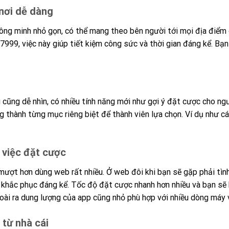
 nơi dễ dàng
ng minh nhỏ gọn, có thể mang theo bên người tới mọi địa điểm d
7999, việc này giúp tiết kiệm công sức và thời gian đáng kể. Bạ
 cũng dễ nhìn, có nhiều tính năng mới như gợi ý đặt cược cho ng
thành từng mục riêng biệt để thành viên lựa chọn. Ví dụ như cá
 việc đặt cược
ượt hơn dùng web rất nhiều. Ở web đôi khi bạn sẽ gặp phải tình 
 khắc phục đáng kể. Tốc độ đặt cược nhanh hơn nhiều và bạn sẽ
oài ra dung lượng của app cũng nhỏ phù hợp với nhiều dòng máy v
 từ nhà cái