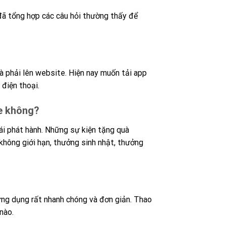
đã tổng hợp các câu hỏi thường thấy để
 phải lên website. Hiện nay muốn tải app
 điện thoại.
te không?
i phát hành. Những sự kiện tặng quà
không giới hạn, thưởng sinh nhật, thưởng
 ứng dụng rất nhanh chóng và đơn giản. Thao
nào.