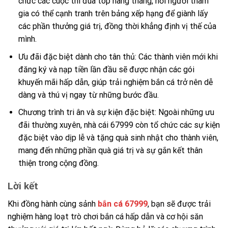
chức các cuộc thi đua top hàng tháng, nơi người tham
gia có thể cạnh tranh trên bảng xếp hạng để giành lấy
các phần thưởng giá trị, đồng thời khẳng định vị thế của
mình.
Ưu đãi đặc biệt dành cho tân thủ: Các thành viên mới khi
đăng ký và nạp tiền lần đầu sẽ được nhận các gói
khuyến mãi hấp dẫn, giúp trải nghiệm bắn cá trở nên dễ
dàng và thú vị ngay từ những bước đầu.
Chương trình tri ân và sự kiện đặc biệt: Ngoài những ưu
đãi thường xuyên, nhà cái 67999 còn tổ chức các sự kiện
đặc biệt vào dịp lễ và tặng quà sinh nhật cho thành viên,
mang đến những phần quà giá trị và sự gắn kết thân
thiện trong cộng đồng.
Lời kết
Khi đồng hành cùng sảnh
bắn cá 67999
, bạn sẽ được trải
nghiệm hàng loạt trò chơi bắn cá hấp dẫn và cơ hội săn