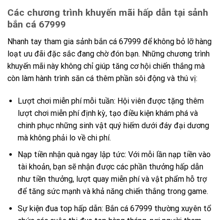
Các chương trình khuyến mãi hấp dẫn tại sảnh
bắn cá 67999
Nhanh tay tham gia sảnh bắn cá 67999 để không bỏ lỡ hàng
loạt ưu đãi đặc sắc đang chờ đón bạn. Những chương trình
khuyến mãi này không chỉ giúp tăng cơ hội chiến thắng mà
còn làm hành trình săn cá thêm phần sôi động và thú vị:
Lượt chơi miễn phí mỗi tuần: Hội viên được tặng thêm
lượt chơi miễn phí định kỳ, tạo điều kiện khám phá và
chinh phục những sinh vật quý hiếm dưới đáy đại dương
mà không phải lo về chi phí.
Nạp tiền nhận quà ngay lập tức: Với mỗi lần nạp tiền vào
tài khoản, bạn sẽ nhận được các phần thưởng hấp dẫn
như tiền thưởng, lượt quay miễn phí và vật phẩm hỗ trợ
để tăng sức mạnh và khả năng chiến thắng trong game.
Sự kiện đua top hấp dẫn: Bắn cá 67999 thường xuyên tổ