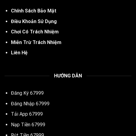
Chính Sách Bảo Mật
Điều Khoản Sử Dụng
Chơi Có Trách Nhiệm
Miễn Trừ Trách Nhiệm
Liên Hệ
HƯỚNG DẪN
Đăng Ký 67999
Đăng Nhập 67999
Tải App 67999
Nạp Tiền 67999
Rút Tiền 67999