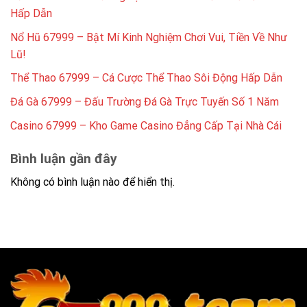
Hấp Dẫn
Nổ Hũ 67999 – Bật Mí Kinh Nghiệm Chơi Vui, Tiền Về Như
Lũ!
Thể Thao 67999 – Cá Cược Thể Thao Sôi Động Hấp Dẫn
Đá Gà 67999 – Đấu Trường Đá Gà Trực Tuyến Số 1 Năm
Casino 67999 – Kho Game Casino Đẳng Cấp Tại Nhà Cái
Bình luận gần đây
Không có bình luận nào để hiển thị.