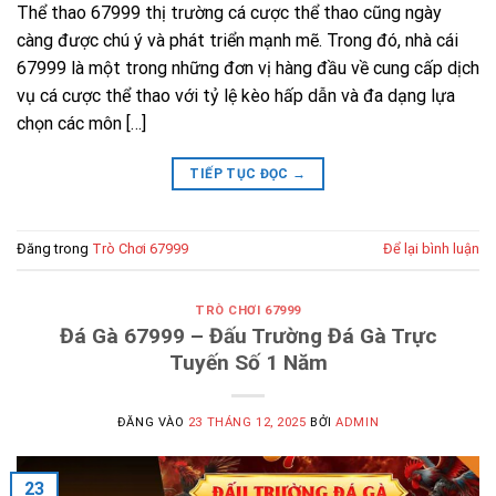
Thể thao 67999 thị trường cá cược thể thao cũng ngày
càng được chú ý và phát triển mạnh mẽ. Trong đó, nhà cái
67999 là một trong những đơn vị hàng đầu về cung cấp dịch
vụ cá cược thể thao với tỷ lệ kèo hấp dẫn và đa dạng lựa
chọn các môn […]
TIẾP TỤC ĐỌC
→
Đăng trong
Trò Chơi 67999
Để lại bình luận
TRÒ CHƠI 67999
Đá Gà 67999 – Đấu Trường Đá Gà Trực
Tuyến Số 1 Năm
ĐĂNG VÀO
23 THÁNG 12, 2025
BỞI
ADMIN
23