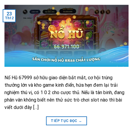
23
Th12
Nổ Hũ 67999 sở hữu giao diện bắt mắt, cơ hội trúng
thưởng lớn và kho game kinh điển, hứa hẹn đem lại trải
nghiệm thú vị, có 1 0 2 cho cược thủ. Nếu là tân binh, đang
phân vân không biết nên thử sức trò chơi slot nào thì bài
viết dưới đây […]
TIẾP TỤC ĐỌC
→