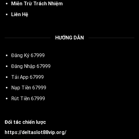
Miễn Trừ Trách Nhiệm
Liên Hệ
HƯỚNG DẪN
Đăng Ký 67999
Đăng Nhập 67999
Tải App 67999
Nạp Tiền 67999
Rút Tiền 67999
Đối tác chiến lược
https://deltaslot88vip.org/