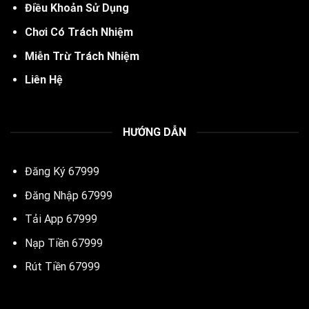
Điều Khoản Sử Dụng
Chơi Có Trách Nhiệm
Miễn Trừ Trách Nhiệm
Liên Hệ
HƯỚNG DẪN
Đăng Ký 67999
Đăng Nhập 67999
Tải App 67999
Nạp Tiền 67999
Rút Tiền 67999