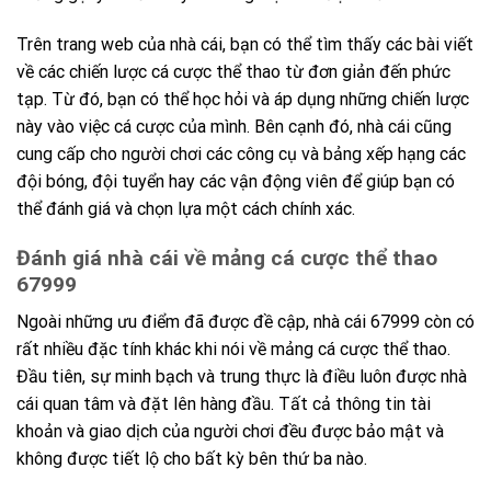
Trên trang web của nhà cái, bạn có thể tìm thấy các bài viết
về các chiến lược cá cược thể thao từ đơn giản đến phức
tạp. Từ đó, bạn có thể học hỏi và áp dụng những chiến lược
này vào việc cá cược của mình. Bên cạnh đó, nhà cái cũng
cung cấp cho người chơi các công cụ và bảng xếp hạng các
đội bóng, đội tuyển hay các vận động viên để giúp bạn có
thể đánh giá và chọn lựa một cách chính xác.
Đánh giá nhà cái về mảng cá cược thể thao
67999
Ngoài những ưu điểm đã được đề cập, nhà cái 67999 còn có
rất nhiều đặc tính khác khi nói về mảng cá cược thể thao.
Đầu tiên, sự minh bạch và trung thực là điều luôn được nhà
cái quan tâm và đặt lên hàng đầu. Tất cả thông tin tài
khoản và giao dịch của người chơi đều được bảo mật và
không được tiết lộ cho bất kỳ bên thứ ba nào.