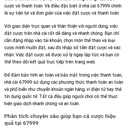
cược và thanh toán. Và điều đặc biệt ở nhà cái 67999 chính
là sự tiện lợi và đơn giản của việc đặt cược và thanh toán.
Với giao diện trực quan và thân thiện với người dùng, việc
đặt cược trên nhà cái rất dễ dàng và nhanh chóng. Bạn chỉ
cần đăng nhập vào tài khoản, chọn môn thể thao và loại
cược mình muốn đặt, sau đó nhập số tiền đặt cược và xác
nhận. Việc đặt cược sẽ được xử lý ngay lập tức và bạn có
thể theo dõi kết quả trực tiếp trên trang web.
Để đảm bảo tính an toàn và bảo mật trong việc thanh toán,
nhà cái 67999 sử dụng các phương thức thanh toán an toàn
và phổ biến như chuyển khoản ngân hàng, ví điện tử hay thẻ
tín dụng quốc tế. Tất cả đều giúp người chơi có thể thực
hiện giao dịch nhanh chóng và an toàn.
Phân tích chuyên sâu giúp bạn cá cược hiệu
quả tại 67999