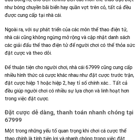
như bóng chuyền bãi biển hay quần vợt trên cỏ, tất cả đều
được cung cấp tại nhà cái.
Ngoài ra, với sự phát triển của các môn thể thao điện tử,
nhà cái cũng không ngừng mở rộng và cập nhật danh sách
các giải đấu thể thao điện tử để người chơi có thể thỏa sức
đặt cược và theo dõi.
Để thuận tiện cho người chơi, nhà cái 67999 cũng cung cấp
nhiều hình thức cá cược khác nhau như đặt cược trước trận,
đặt cược hiệp 1 hoặc hiệp 2, hay tỉ số chính xác… Tất cả
đều giúp người chơi có nhiều sự lựa chọn và linh hoạt hơn
trong việc đặt cược.
Đặt cược dễ dàng, thanh toán nhanh chóng tại
67999
Một trong những yếu tố quan trọng khi chơi cá cược thể
thao chính là tính tiện lợi và nhanh chóng trong việc đặt